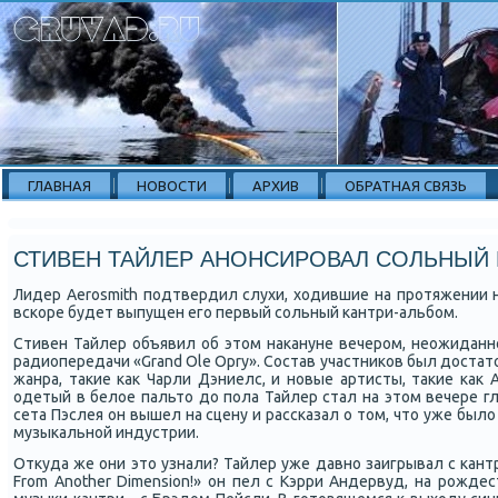
ГЛАВНАЯ
НОВОСТИ
АРХИВ
ОБРАТНАЯ СВЯЗЬ
СТИВЕН ТАЙЛЕР АНОНСИРОВАЛ СОЛЬНЫЙ
Лидер Aerosmith подтвердил слухи, ходившие на протяжении 
вскоре будет выпущен его первый сольный кантри-альбом.
Стивен Тайлер объявил об этом накануне вечером, неожиданн
радиопередачи «Grand Ole Opry». Состав участников был доста
жанра, такие как Чарли Дэниелс, и новые артисты, такие как 
одетый в белое пальто до пола Тайлер стал на этом вечере гл
сета Пэслея он вышел на сцену и рассказал о том, что уже был
музыкальной индустрии.
Откуда же они это узнали? Тайлер уже давно заигрывал с кантр
From Another Dimension!» он пел с Кэрри Андервуд, на рожде