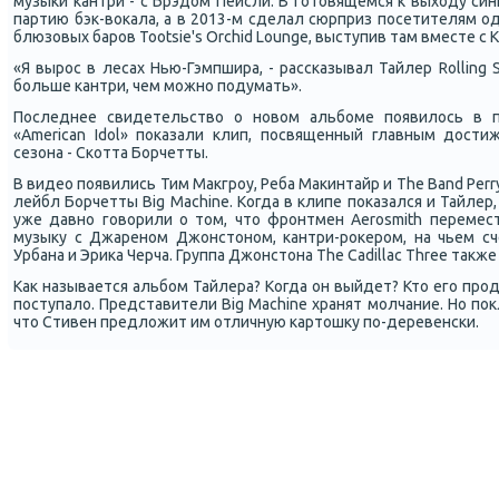
музыки кантри - с Брэдом Пейсли. В готовящемся к выходу си
партию бэк-вокала, а в 2013-м сделал сюрприз посетителям о
блюзовых баров Tootsie's Orchid Lounge, выступив там вместе с 
«Я вырос в лесах Нью-Гэмпшира, - рассказывал Тайлер Rolling 
больше кантри, чем можно подумать».
Последнее свидетельство о новом альбоме появилось в 
«American Idol» показали клип, посвященный главным дости
сезона - Скотта Борчетты.
В видео появились Тим Макгроу, Реба Макинтайр и The Band Perr
лейбл Борчетты Big Machine. Когда в клипе показался и Тайлер
уже давно говорили о том, что фронтмен Aerosmith перемес
музыку с Джареном Джонстоном, кантри-рокером, на чьем сч
Урбана и Эрика Черча. Группа Джонстона The Cadillac Three также
Как называется альбом Тайлера? Когда он выйдет? Кто его про
поступало. Представители Big Machine хранят молчание. Но по
что Стивен предложит им отличную картошку по-деревенски.