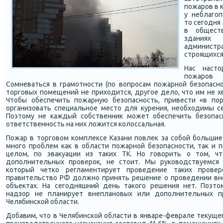
пожаров в к
у неблагоп
то сегодня
в общест
зданиях
администра
строящихся 
Нас насто
пожаров 
Сомневаться в грамотности (по вопросам пожарной безопасн
торговых помещений не приходится, другое дело, что им не х
Чтобы обеспечить пожарную безопасность, привести «в пор
организовать специальное место для курения, необходимы с
Поэтому не каждый собственник может обеспечить безопас
ответственность на них ложится колоссальная.
Пожар в торговом комплексе Казани повлек за собой большие
много проблем как в области пожарной безопасности, так и 
целом, по эвакуации из таких ТК. Но говорить о том, ч
дополнительных проверок, не стоит. Мы руководствуемся
который четко регламентирует проведение таких прове
правительство РФ должно принять решение о проведении вн
объектах. На сегодняшний день такого решения нет. Поэто
надзор не планирует внеплановых или дополнительных п
Челябинской области.
Добавим, что в Челябинской области в январе-феврале текущег