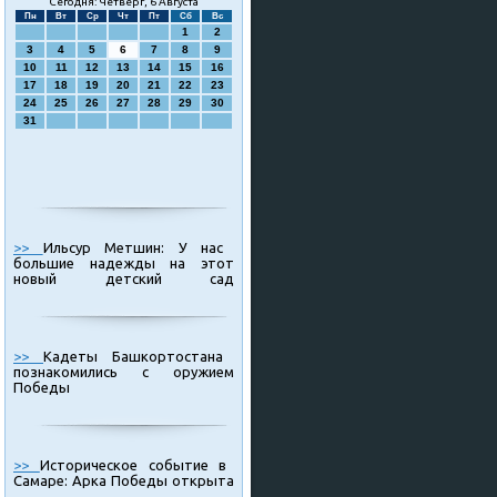
Сегодня: Четверг, 6 Августа
Пн
Вт
Ср
Чт
Пт
Сб
Вс
1
2
3
4
5
6
7
8
9
10
11
12
13
14
15
16
17
18
19
20
21
22
23
24
25
26
27
28
29
30
31
>>
Ильсур Метшин: У нас
большие надежды на этот
новый детский сад
>>
Кадеты Башкортостана
познакомились с оружием
Победы
>>
Историческое событие в
Самаре: Арка Победы открыта