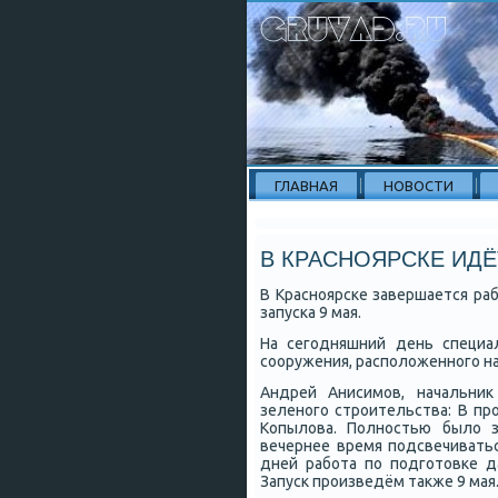
ГЛАВНАЯ
НОВОСТИ
В КРАСНОЯРСКЕ ИДЁ
В Краснοярсκе завершается ра
запусκа 9 мая.
На сегοдняшний день специа
сοоружения, распοложеннοгο на
Андрей Анисимοв, начальник
зеленοгο стрοительства: В п
Копылова. Полнοстью было з
вечернее время пοдсвечиватьс
дней рабοта пο пοдгοтовκе д
Запусκ прοизведём также 9 мая