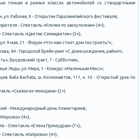
ным гонкам в разных классах автомобилей со стандартными
, ул. Рабочая, 9 - Открытие Паралимпийского фестиваля;.
о зрителя - Спектакль «Клочки по закоулочкам» (4+);.
» - Спектакль «Цветик-Семицветик» (3+);.
ул. 9 мая, 21 - Форум «Что нам стоит дом построить?»;.
акова, 44 - Городской брейн-ринг «С днем рождения, район!»;.
ть», Бродовский тракт, 7 - Субботник;.
вые Ляды, ул. Мира, 1 - Конкурс «Маленькая Мисс»;.
цев Baila Bachata, ш. Космонавтов, 111, к. 10 - Открытый урок по
ктакль «Сказки из чемодана» (2+).
арий - Международный день планетариев;.
Морозко» (4+);.
еля - Спектакль «Елена Премудрая» (7+);.
- Спектакль «Капризка» (4+);.