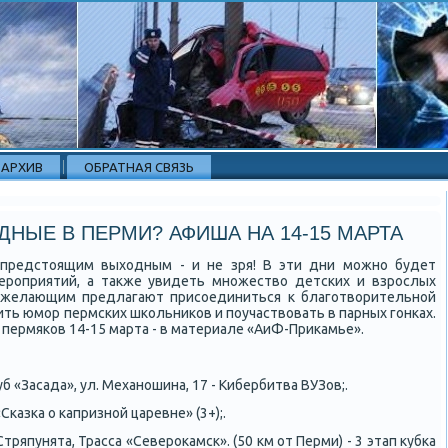
АРХИВ
ОБРАТНАЯ СВЯЗЬ
ДНЫЕ В ПЕРМИ? АФИША НА 14-15 МАРТА
к предстоящим выходным - и не зря! В эти дни можно будет
ероприятий, а также увидеть множество детских и взрослых
м желающим предлагают присоединиться к благотворительной
нить юмор пермских школьников и поучаствовать в парных гонках.
 пермяков 14-15 марта - в материале «АиФ-Прикамье».
б «Засада», ул. Механошина, 17 - Кибербитва ВУЗов;.
Сказка о капризной царевне» (3+);.
 Стряпунята, Трасса «Северокамск». (50 км от Перми) - 3 этап кубка