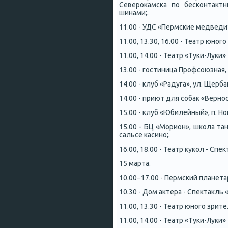
Северокамска по бесконтакт
шинами;.
11.00 - УДС «Пермские медведи»
11.00, 13.30, 16.00 - Театр юног
11.00, 14.00 - Театр «Туки-Луки
13.00 - гостиница Профсоюзная, 
14.00 - клуб «Радуга», ул. Щерб
14.00 - приют для собак «Вернос
15.00 - клуб «Юбилейный», п. Но
15.00 - БЦ «Морион», школа тан
сальсе касино;.
16.00, 18.00 - Театр кукол - Спе
15 марта.
10.00−17.00 - Пермский планет
10.30 - Дом актера - Спектакль «
11.00, 13.30 - Театр юного зрит
11.00, 14.00 - Театр «Туки-Луки» 