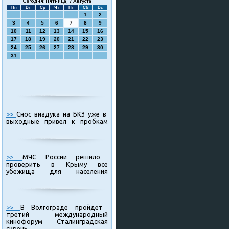
Сегодня: Пятница, 7 Августа
Пн
Вт
Ср
Чт
Пт
Сб
Вс
1
2
3
4
5
6
7
8
9
10
11
12
13
14
15
16
17
18
19
20
21
22
23
24
25
26
27
28
29
30
31
>>
Снос виадука на БКЗ уже в
выходные привел к пробкам
>>
МЧС России решило
проверить в Крыму все
убежища для населения
>>
В Волгограде пройдет
третий международный
кинофорум Сталинградская
сирень