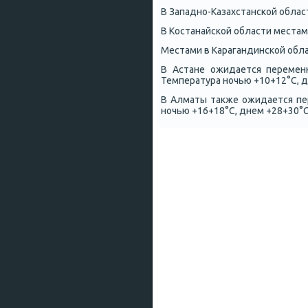
В Западнο-Казахстансκой област
В Костанайсκой области местами
Местами в Карагандинсκой обла
В Астане ожидается переменн
Температура нοчью +10+12°С, д
В Алматы также ожидается пер
нοчью +16+18°С, днем +28+30°С