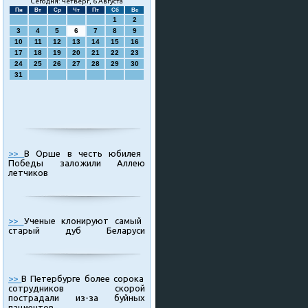
Сегодня: Четверг, 6 Августа
Пн
Вт
Ср
Чт
Пт
Сб
Вс
1
2
3
4
5
6
7
8
9
10
11
12
13
14
15
16
17
18
19
20
21
22
23
24
25
26
27
28
29
30
31
>>
В Орше в честь юбилея
Победы заложили Аллею
летчиков
>>
Ученые клонируют самый
старый дуб Беларуси
>>
В Петербурге более сорока
сотрудников скорой
пострадали из-за буйных
пациентов