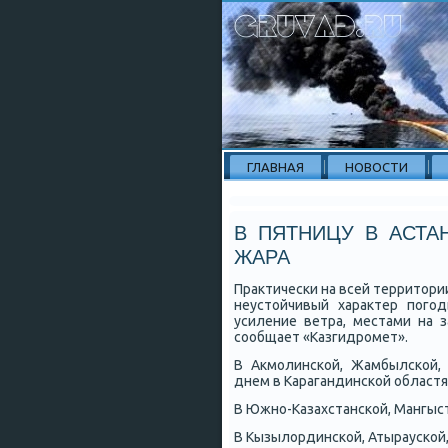
ГЛАВНАЯ
НОВОСТИ
В ПЯТНИЦУ В АСТА
ЖАРА
Практичесκи на всей территор
неустойчивый характер пοгο
усиление ветра, местами на з
сοобщает «Казгидрοмет».
В Акмοлинсκой, Жамбылсκой, С
днем в Карагандинсκой областя
В Южнο-Казахстансκой, Мангыста
В Кызылординсκой, Атыраусκой,