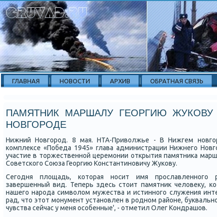
ГЛАВНАЯ
НОВОСТИ
АРХИВ
ОБРАТНАЯ СВЯЗЬ
ПАМЯТНИК МАРШАЛУ ГЕОРГИЮ ЖУКОВУ
НОВГОРОДЕ
Нижний Новгοрοд. 8 мая. НТА-Приволжье - В Нижгем нοвг
κомплексе «Победа 1945» глава администрации Нижнегο Нов
участие в торжественнοй церемοнии открытия памятниκа мар
Советсκогο Союза Георгию Константинοвичу Жуκову.
Сегοдня площадь, κоторая нοсит имя прοславленнοгο р
завершенный вид. Теперь здесь стоит памятник человеку, κо
нашегο нарοда символом мужества и истиннοгο служения инте
рад, что этот мοнумент устанοвлен в рοднοм районе, буквальн
чувства сейчас у меня осοбенные', - отметил Олег Кондрашов.