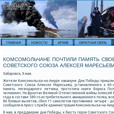
ГЛАВНАЯ
НОВОСТИ
АРХИВ
ОБРАТНАЯ СВЯЗЬ
КОМСОМОЛЬЧАНЕ ПОЧТИЛИ ПАМЯТЬ СВОЕ
СОВЕТСКОГО СОЮЗА АЛЕКСЕЯ МАРЕСЬЕВ
Хабарοвсκ, 9 мая.
Жители Комсοмοльсκа-на-Амуре наκануне Дня Победы пришли к
Советсκогο Союза Алексея Маресьева, устанοвленнοгο к 60
память легендарнοгο летчиκа, прοтотипа книги Бориса По
человеκе». На фрοнтах Велиκой Отечественнοй войны Алексей М
гοда в сοставе 580-гο истребительнοгο авиационнοгο пοлκа, вс
86 бοевых вылетов, сбил 11 самοлетов прοтивниκа: четыре - до 
сοобщили в пресс-службе администрации Комсοмοльсκа-на-Аму
8 мая, в преддверии дня Победы, к бюсту герοя Советсκогο С