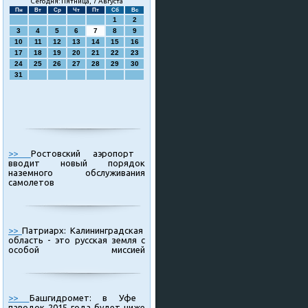
Сегодня: Пятница, 7 Августа
Пн
Вт
Ср
Чт
Пт
Сб
Вс
1
2
3
4
5
6
7
8
9
10
11
12
13
14
15
16
17
18
19
20
21
22
23
24
25
26
27
28
29
30
31
>>
Ростовский аэропорт
вводит новый порядок
наземного обслуживания
самолетов
>>
Патриарх: Калининградская
область - это русская земля с
особой миссией
>>
Башгидромет: в Уфе
паводок 2015 года будет ниже