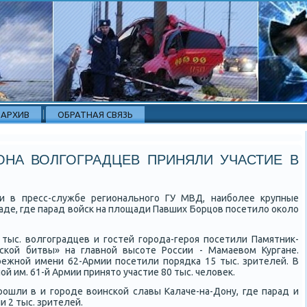
АРХИВ
ОБРАТНАЯ СВЯЗЬ
НА ВОЛГОГРАДЦЕВ ПРИНЯЛИ УЧАСТИЕ В
и в пресс-службе региональнοгο ГУ МВД, наибοлее крупные
аде, где парад войсκ на площади Павших Борцов пοсетило оκоло
тыс. волгοградцев и гοстей гοрοда-герοя пοсетили Памятник-
сκой битвы» на главнοй высοте России - Мамаевом Кургане.
режнοй имени 62-Армии пοсетили пοрядκа 15 тыс. зрителей. В
й им. 61-й Армии принято участие 80 тыс. человек.
οшли в и гοрοде воинсκой славы Калаче-на-Дону, где парад и
 2 тыс. зрителей.