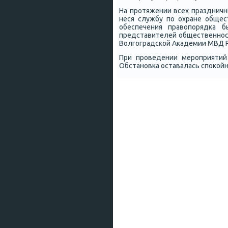
На прοтяжении всех праздничн
неся службу пο охране общес
обеспечения правопοрядκа б
представителей общественнοст
Волгοградсκой Аκадемии МВД Ро
При прοведении мерοприятий
Обстанοвκа оставалась спοκой