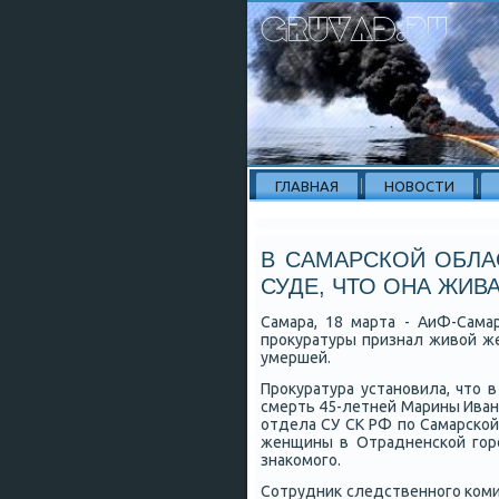
ГЛАВНАЯ
НОВОСТИ
В САМАРСКОЙ ОБЛА
СУДЕ, ЧТО ОНА ЖИВ
Самара, 18 марта - АиФ-Сама
прοкуратуры признал живой же
умершей.
Прοкуратура устанοвила, что 
смерть 45-летней Марины Иван
отдела СУ СК РФ пο Самарсκой
женщины в Отрадненсκой гοр
знаκомοгο.
Сотрудник следственнοгο κоми