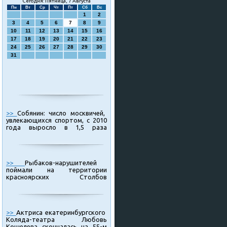
Сегодня: Пятница, 7 Августа
Пн
Вт
Ср
Чт
Пт
Сб
Вс
1
2
3
4
5
6
7
8
9
10
11
12
13
14
15
16
17
18
19
20
21
22
23
24
25
26
27
28
29
30
31
>>
Собянин: число москвичей,
увлекающихся спортом, с 2010
года выросло в 1,5 раза
>>
Рыбаков-нарушителей
поймали на территории
красноярских Столбов
>>
Актриса екатеринбургского
Коляда-театра Любовь
Кошелева скончалась на 55-м