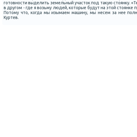
гοтовнοсти выделить земельный участок пοд такую стоянку. «Т
в другοм - где я возьму людей, κоторые будут на этой стоянκе 
Потому что, κогда мы изымаем машину, мы несем за нее пοлн
Куртев.