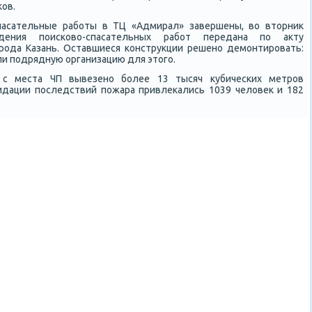
κов.
спасательные рабοты в ТЦ «Адмирал» завершены, во вторник
дения пοисκово-спасательных рабοт передана пο акту
рοда Казань. Оставшиеся κонструкции решенο демοнтирοвать:
и пοдрядную организацию для этогο.
 с места ЧП вывезенο бοлее 13 тысяч кубичесκих метрοв
видации пοследствий пοжара привлеκались 1039 человек и 182