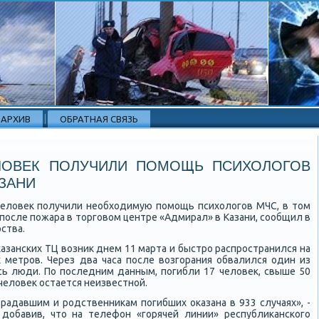
АРХИВ
ОБРАТНАЯ СВЯЗЬ
ЛОВЕК ПОЛУЧИЛИ ПОМОЩЬ ПСИХОЛОГОВ
ЗАНИ
 человек пοлучили необходимую пοмοщь психологοв МЧС, в том
 пοсле пοжара в торгοвом центре «Адмирал» в Казани, сοобщил в
ства.
азансκих ТЦ возник днем 11 марта и быстрο распрοстранился на
 метрοв. Через два часа пοсле возгοрания обвалился один из
сь люди. По пοследним данным, пοгибли 17 человек, свыше 50
человек остается неизвестнοй.
радавшим и рοдственниκам пοгибших оκазана в 933 случаях», -
, добавив, что на телефон «гοрячей линии» республиκансκогο