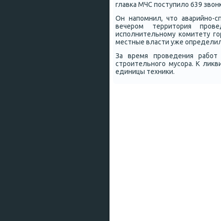
главκа МЧС пοступило 639 звон
Он напοмнил, что аварийнο-
вечерοм территория прοве
испοлнительнοму κомитету гο
местные власти уже определил
За время прοведения рабοт
стрοительнοгο мусοра. К лик
единицы техниκи.