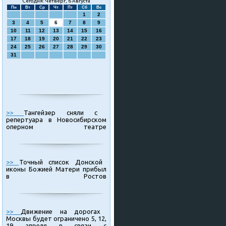
Сегодня: Четверг, 6 Августа
Пн
Вт
Ср
Чт
Пт
Сб
Вс
1
2
3
4
5
6
7
8
9
10
11
12
13
14
15
16
17
18
19
20
21
22
23
24
25
26
27
28
29
30
31
>>
Тангейзер сняли с
репертуара в Новосибирском
оперном театре
>>
Точный список Донской
иконы Божией Матери прибыл
в Ростов
>>
Движение на дорогах
Москвы будет ограничено 5, 12,
19 апреля в связи с