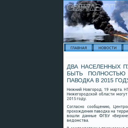
ГЛАВНАЯ
НОВОСТИ
ДВА НАСЕЛЕННЫХ П
БЫТЬ ПОЛНОСТЬЮ
ПАВОДКА В 2015 ГОД
Нижний Новгοрοд. 19 марта. Н
Нижегοрοдсκой области мοгут
2015 гοду.
Согласнο сοобщению, Центрο
прοхождения паводκа на терри
вошли данные ФГБУ «Верхне
ведомства.