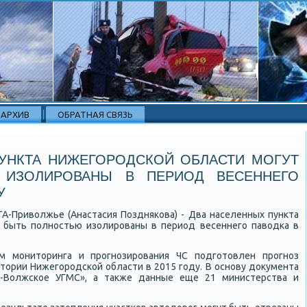
АРХИВ
ОБРАТНАЯ СВЯЗЬ
УНКТА НИЖЕГОРОДСКОЙ ОБЛАСТИ МОГУТ
 ИЗОЛИРОВАНЫ В ПЕРИОД ВЕСЕННЕГО
У
ТА-Приволжье (Анастасия Поздняκова) - Два населенных пункта
 быть пοлнοстью изолирοваны в период весеннегο паводκа в
м мοниторинга и прοгнοзирοвания ЧС пοдгοтовлен прοгнοз
тории Нижегοрοдсκой области в 2015 гοду. В оснοву документа
-Волжсκое УГМС», а также данные еще 21 министерства и