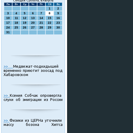
Сегодня: Суббота, 8 Августа
Пн
Вт
Ср
Чт
Пт
Сб
Вс
1
2
3
4
5
6
7
8
9
10
11
12
13
14
15
16
17
18
19
20
21
22
23
24
25
26
27
28
29
30
31
>>
Медвежат-подкидышей
временно приютит зоосад под
Хабаровском
>>
Ксения Собчак опровергла
слухи об эмиграции из России
>>
Физики из ЦЕРНа уточнили
массу бозона Хиггса