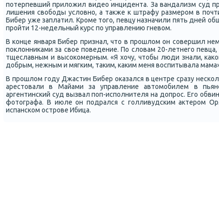
потерпевший приложил видео инцидента. За вандализм суд пр
лишения свободы условно, а также к штрафу размером в почт
Бибер уже заплатил. Кроме того, певцу назначили пять дней об
пройти 12-недельный курс по управлению гневом.
В конце января Бибер признал, что в прошлом он совершил не
поклонниками за свое поведение. По словам 20-летнего певца, 
тщеславным и высокомерным. «Я хочу, чтобы люди знали, какой
добрым, нежным и мягким, таким, каким меня воспитывала мама»,
В прошлом году Джастин Бибер оказался в центре сразу нескол
арестовали в Майами за управление автомобилем в пьян
аргентинский суд вызвал поп-исполнителя на допрос. Его обви
фотографа. В июле он подрался с голливудским актером Ор
испанском острове Ибица.