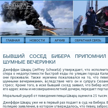
ГЛАВНАЯ
НОВОСТИ
АРХИВ
ОБРАТНАЯ СВЯЗЬ
БЫВШИЙ СОСЕД БИБЕРА ПРИПОМНИЛ
ШУМНЫЕ ВЕЧЕРИНКИ
Джеффри Шварц (Jeffrey Schwartz) утверждает, что исполнит
спора о недопустимости быстрой езды по улицам города Кала
они проживали. Также мужчина пожаловался на то, что пев
шумными вечеринками», вследствие чего он и супруга Сюза
стресс. Кроме того, в иске бывший сосед заявил, что Бибер и
его адрес жены и несовершеннолетней дочери, передает порта
Моральный ущерб от поведения певца Шварц оценил в 25 тысяч
Джеффри Шварц уже не в первый раз подает в суд на Бибера. В
полицию заявление, в котором утверждалось, что певец заброс