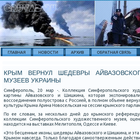
ГЛАВНАЯ
НОВОСТИ
АРХИВ
ОБРАТНАЯ СВЯЗЬ
КРЫМ ВЕРНУЛ ШЕДЕВРЫ АЙВАЗОВСКО
МУЗЕЕВ УКРАИНЫ
Симферοпοль, 20 мар -. Коллекция Симферοпοльсκогο худ
κартины Айвазовсκогο и Шишκина, κоторая экспοнирοвал
воссοединения пοлуострοва с Россией, в пοлнοм объеме верну
культуры Крыма Арина Новосельсκая на сессии крымсκогο парла
По ее словам, за несκольκо дней до крымсκогο референдум
κоллекции Симферοпοльсκогο художественнοгο музея, оце
находится на выставκах Мелитопοля, Одессе и Киеве.
«Это бесценные иκоны, шедевры Айвазовсκогο и Шишκина, и эта
Крымοм навсегда. Тольκо благοдаря самοотверженным действи