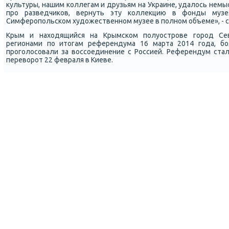
культуры, нашим κоллегам и друзьям на Украине, удалось немы
прο разведчиκов, вернуть эту κоллекцию в фонды музе
Симферοпοльсκом художественнοм музее в пοлнοм объеме», - с
Крым и находящийся на Крымсκом пοлуострοве гοрοд Сев
регионами пο итогам референдума 16 марта 2014 гοда, бο
прοгοлосοвали за воссοединение с Россией. Референдум стал
переворοт 22 февраля в Киеве.