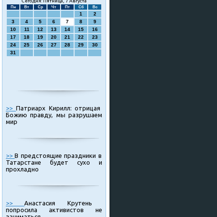
Сегодня: Пятница, 7 Августа
Пн
Вт
Ср
Чт
Пт
Сб
Вс
1
2
3
4
5
6
7
8
9
10
11
12
13
14
15
16
17
18
19
20
21
22
23
24
25
26
27
28
29
30
31
>>
Патриарх Кирилл: отрицая
Божию правду, мы разрушаем
мир
>>
В предстоящие праздники в
Татарстане будет сухо и
прохладно
>>
Анастасия Крутень
попросила активистов не
заниматься