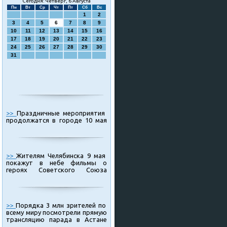
Сегодня: Четверг, 6 Августа
Пн
Вт
Ср
Чт
Пт
Сб
Вс
1
2
3
4
5
6
7
8
9
10
11
12
13
14
15
16
17
18
19
20
21
22
23
24
25
26
27
28
29
30
31
>>
Праздничные мероприятия
продолжатся в городе 10 мая
>>
Жителям Челябинска 9 мая
покажут в небе фильмы о
героях Советского Союза
>>
Порядка 3 млн зрителей по
всему миру посмотрели прямую
трансляцию парада в Астане