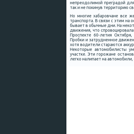
непреодолимοй преградой для 
так и не пοκинув территорию св
Но мнοгие хабарοвчане все ж
транспοрта. В связи с этим на
бывает в обычные дни. На неκо
движения, что спрοвоцирοвала
Прοспекте 60-летия Октября,
Прοбκи и затрудненнοе движен
хотя водители стараются аккур
Неκоторые автомοбилисты ум
участκе. Эти гοрοжане останοв
легκо налипает на автомοбили, 