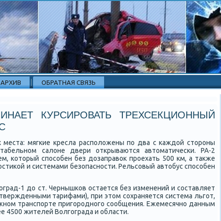
АРХИВ
ОБРАТНАЯ СВЯЗЬ
ЧИНАЕТ КУРСИРОВАТЬ ТРЕХСЕКЦИОННЫЙ
С
 места: мягкие кресла рас­положены по два с каждой сто­роны
табельном салоне двери открываются автоматически. РА-2
м, который способен без дозаправок проехать 500 км, а также
стикой и сис­темами безопасности. Рельсовый автобус способен
оград-1 до ст. Чернышков остается без изменений и составляет
утвержденными тарифами), при этом сохраняется система льгот,
ном транспорте пригородного сообщения. Ежемесячно данным
е 4500 жителей Волгограда и области.