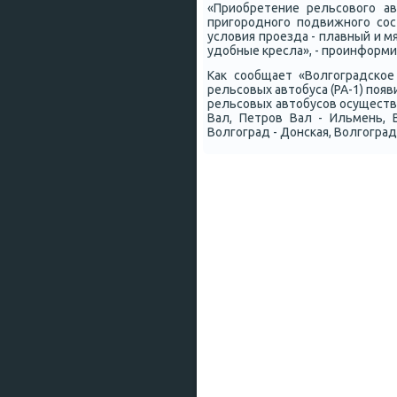
«Приобретение рельсового а
пригородного подвижного сос
условия проезда - плав­ный и 
удобные кресла», - проинформ
Как сообщает «Волгоградско
рельсовых автобуса (РА-1) появ
рельсовых автобусов осуществ
Вал, Петров Вал - Ильмень, 
Волгоград - Донская, Волгоград