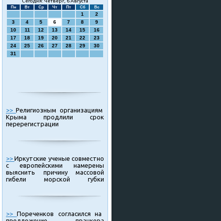
Сегодня: Четверг, 6 Августа
Пн
Вт
Ср
Чт
Пт
Сб
Вс
1
2
3
4
5
6
7
8
9
10
11
12
13
14
15
16
17
18
19
20
21
22
23
24
25
26
27
28
29
30
31
>>
Религиозным организациям
Крыма продлили срок
перерегистрации
>>
Иркутские ученые совместно
с европейскими намерены
выяснить причину массовой
гибели морской губки
>>
Пореченков согласился на
предложение пранкера