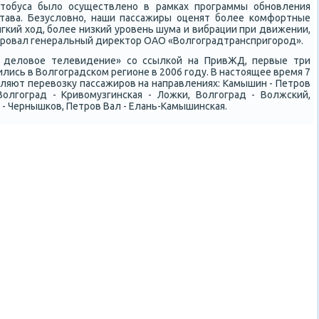
втобуса было осуществлено в рамках программы обновления
тава. Безусловно, наши пассажиры оценят более комфортные
мягкий ход, более низкий уровень шума и вибрации при движении,
ировал генеральный директор ОАО «Волгоградтранспригород».
е деловое телевидение» со ссылкой на ПривЖД, первые три
ились в Волгоградском регионе в 2006 году. В настоящее время 7
ляют перевозку пассажиров на направлениях: Камышин - Петров
Волгоград - Кривомузгинская - Ложки, Волгоград - Волжский,
 - Чернышков, Петров Вал - Елань-Камышинская.