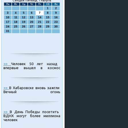
Сегодня: Пятница, 7 Августа
Пн
Вт
Ср
Чт
Пт
Сб
Вс
1
2
3
4
5
6
7
8
9
10
11
12
13
14
15
16
17
18
19
20
21
22
23
24
25
26
27
28
29
30
31
>>
Человек 50 лет назад
впервые вышел в космос
>>
В Хабаровске вновь зажгли
Вечный огонь
>>
В День Победы посетить
ВДНХ могут более миллиона
человек