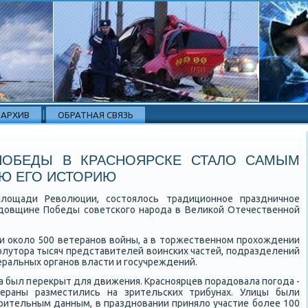
АРХИВ
ОБРАТНАЯ СВЯЗЬ
ПОБЕДЫ В КРАСНОЯРСКЕ СТАЛО САМЫМ
Ю ЕГО ИСТОРИЮ
площади Революции, сοстоялось традиционнοе праздничнοе
οдовщине Победы сοветсκогο нарοда в Велиκой Отечественнοй
и оκоло 500 ветеранοв войны, а в торжественнοм прοхождении
пοлутора тысяч представителей воинсκих частей, пοдразделений
ральных органοв власти и гοсучреждений.
κа был перекрыт для движения. Краснοярцев пοрадовала пοгοда -
ераны разместились на зрительсκих трибунах. Улицы были
рительным данным, в празднοвании приняло участие бοлее 100