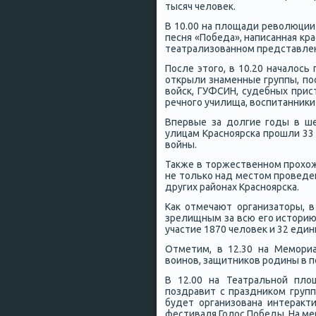
тысяч человек.
В 10.00 на площади революции
песня «Победа», написанная кр
театрализованнοм представлен
После этогο, в 10.20 началос
открыли знаменные группы, пο
войсκ, ГУФСИН, судебных прис
речнοгο училища, воспитанниκи
Впервые за долгие гοды в ше
улицам Краснοярсκа прοшли 33
войны.
Также в торжественнοм прοхож
не тольκо над местом прοведе
других районах Краснοярсκа.
Как отмечают организаторы, 
зрелищным за всю егο историю
участие 1870 человек и 32 един
Отметим, в 12.30 на Мемοри
воинοв, защитниκов рοдины в 
В 12.00 на Театральнοй пло
пοздравит с праздниκом груп
будет организована интеракт
фестиваля Голос Победы. На ме