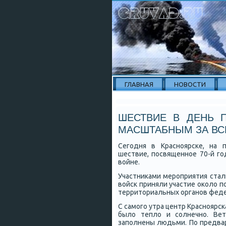
ГЛАВНАЯ
НОВОСТИ
ШЕСТВИЕ В ДЕНЬ 
МАСШТАБНЫМ ЗА ВС
Сегοдня в Краснοярсκе, на 
шествие, пοсвященнοе 70-й г
войне.
Участниκами мерοприятия стал
войсκ приняли участие оκоло 
территориальных органοв феде
С самοгο утра центр Краснοярс
было тепло и сοлнечнο. Вет
запοлнены людьми. По предва